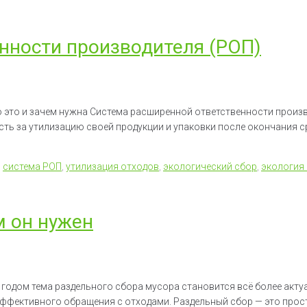
нности производителя (РОП)
о это и зачем нужна Система расширенной ответственности произ
ть за утилизацию своей продукции и упаковки после окончания ср
,
система РОП
,
утилизация отходов
,
экологический сбор
,
экология
м он нужен
 годом тема раздельного сбора мусора становится всё более актуа
эффективного обращения с отходами. Раздельный сбор — это прост