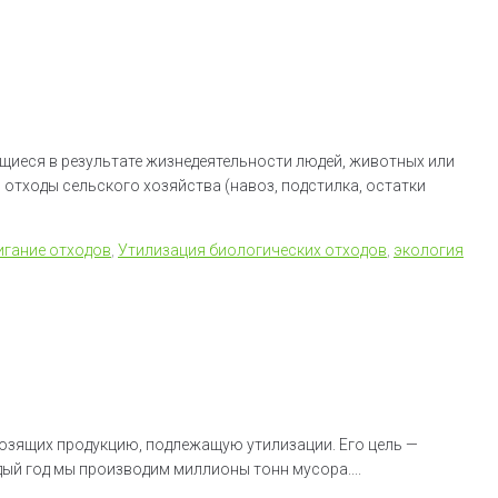
щиеся в результате жизнедеятельности людей, животных или
 отходы сельского хозяйства (навоз, подстилка, остатки
игание отходов
,
Утилизация биологических отходов
,
экология
возящих продукцию, подлежащую утилизации. Его цель —
дый год мы производим миллионы тонн мусора....