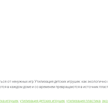
ться от ненужных игр Утилизация детских игрушек: как экологичн
тся в каждом доме и со временем превращаются в источник пласт
тка игрушек
,
утилизация детских игрушек
,
утилизация пластика
,
эко