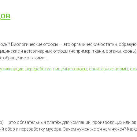
дов
оды? Биологические отходы — это органические остатки, образую
ицинские и ветеринарные отходы (например, ткани, органы, кровь);
 обращение с такими...
 утилизации
,
переработка
,
пищевые отходы
,
санитарные нормы
,
сж
ор) — это обязательный платёж для компаний, производящих или в
ый сбор и переработку мусора. Зачем нужен же он нам нужен? Каж