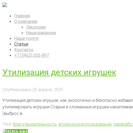
Перейти
к
Главная
контенту
О компании
Лицензии
Наши вакансии
Наши услуги
Статьи
Контакты
+7 (3462) 555-897
Статьи
Утилизация детских игрушек
Опубликовано
20 апреля, 2025
Утилизация детских игрушек: как экологично и безопасно избави
утилизировать игрушки Старые и сломанные игрушки накапливаю
(выброс в...
Теги:
благотворительность
,
вторичное использование
,
перерабо
0
Читать еще