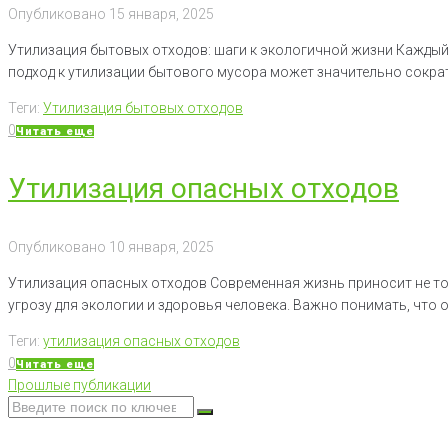
Опубликовано
15 января, 2025
Утилизация бытовых отходов: шаги к экологичной жизни Каждый
подход к утилизации бытового мусора может значительно сократ
Теги:
Утилизация бытовых отходов
0
Читать еще
Утилизация опасных отходов
Опубликовано
10 января, 2025
Утилизация опасных отходов Современная жизнь приносит не тол
угрозу для экологии и здоровья человека. Важно понимать, что 
Теги:
утилизация опасных отходов
0
Читать еще
Прошлые
Навигация
Прошлые публикации
публикации
Search
for: