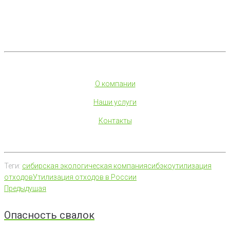
О компании
Наши услуги
Контакты
Теги:
сибирская экологическая компания
сибэко
утилизация
отходов
Утилизация отходов в России
Навигация
Предыдущая
Предыдущая
по
Опасность свалок
записям