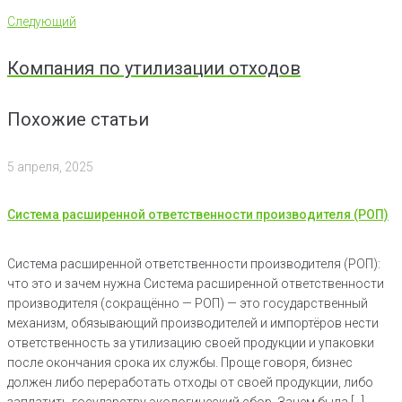
Следующий
Следующий
Компания по утилизации отходов
Похожие статьи
5 апреля, 2025
Система расширенной ответственности производителя (РОП)
Система расширенной ответственности производителя (РОП):
что это и зачем нужна Система расширенной ответственности
производителя (сокращённо — РОП) — это государственный
механизм, обязывающий производителей и импортёров нести
ответственность за утилизацию своей продукции и упаковки
после окончания срока их службы. Проще говоря, бизнес
должен либо переработать отходы от своей продукции, либо
заплатить государству экологический сбор. Зачем была […]